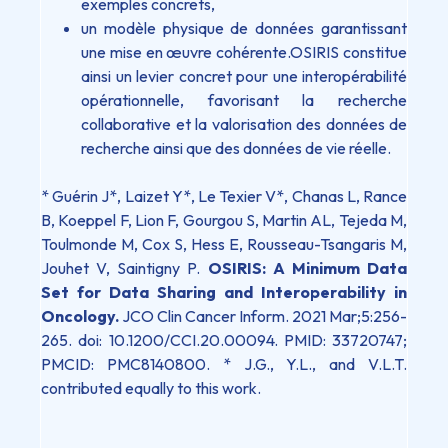
exemples concrets,
un modèle physique de données garantissant
une mise en œuvre cohérente.
OSIRIS constitue
ainsi un levier concret pour une interopérabilité
opérationnelle, favorisant la recherche
collaborative et la valorisation des données de
recherche ainsi que des données de vie réelle.
* Guérin J*, Laizet Y*, Le Texier V*, Chanas L, Rance
B, Koeppel F, Lion F, Gourgou S, Martin AL, Tejeda M,
Toulmonde M, Cox S, Hess E, Rousseau-Tsangaris M,
Jouhet V, Saintigny P.
OSIRIS: A Minimum Data
Set for Data Sharing and Interoperability in
Oncology.
JCO Clin Cancer Inform. 2021 Mar;5:256-
265. doi: 10.1200/CCI.20.00094. PMID: 33720747;
PMCID: PMC8140800. * J.G., Y.L., and V.L.T.
contributed equally to this work.